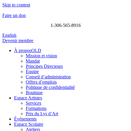
Skip to content
Faire un don
1-306-565-8916
English
Devenir membre
À proposOLD
Mission et vision
Mandat
Principes Directeurs
Équipe
Conseil d’administration
Offres d’emplois
Politique de confidentialité
Boutique
Espace Artistes
Services
Formations
Prix du Lys d’Art
Événements
Espace Scolaire
Ateliers