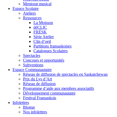
Mentorat musical
Espace Scolaire
Ateliers
Ressources
La Moisson
déCLIC
FRÉSK
Série Atelier
Clin d’oeil
Partitions fransaskoises
Catalogues Scolaires
Spectacles
Concours et opportunités
Subventions
Espace Communautaire
Réseau de diffusion de spectacles en Saskatchewan
Prix du Lys d’Art
Réseau de diffusion
Programme d’aide aux membres associatifs
Développement communautaire
Festival Fransaskois
Infolettres
Blogue
Nos infolettres