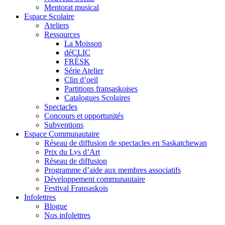
Mentorat musical
Espace Scolaire
Ateliers
Ressources
La Moisson
déCLIC
FRÉSK
Série Atelier
Clin d’oeil
Partitions fransaskoises
Catalogues Scolaires
Spectacles
Concours et opportunités
Subventions
Espace Communautaire
Réseau de diffusion de spectacles en Saskatchewan
Prix du Lys d’Art
Réseau de diffusion
Programme d’aide aux membres associatifs
Développement communautaire
Festival Fransaskois
Infolettres
Blogue
Nos infolettres