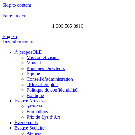
Skip to content
Faire un don
1-306-565-8916
English
Devenir membre
À proposOLD
Mission et vision
Mandat
Principes Directeurs
Équipe
Conseil d’administration
Offres d’emplois
Politique de confidentialité
Boutique
Espace Artistes
Services
Formations
Prix du Lys d’Art
Événements
Espace Scolaire
Ateliers