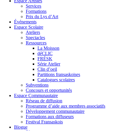
Espace Artistes
Services
Formations
Prix du Lys d’Art
Événements
Espace Scolaire
Ateliers
Spectacles
Ressources
La Moisson
déCLIC
FRÉSK
Série Atelier
Clin d’oeil
Partitions fransaskoises
Catalogues scolaires
Subventions
Concours et opportunités
Espace Communautaire
Réseau de diffusion
Programme d’aide aux membres associatifs
Développement communautaire
Formations aux diffuseurs
Festival Fransaskois
Blogue