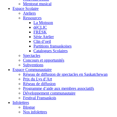
Mentorat musical
Espace Scolaire
Ateliers
Ressources
La Moisson
déCLIC
FRÉSK
Série Atelier
Clin d’oeil
Partitions fransaskoises
Catalogues Scolaires
Spectacles
Concours et opportunités
Subventions
Espace Communautaire
Réseau de diffusion de spectacles en Saskatchewan
Prix du Lys d’Art
Réseau de diffusion
Programme d’aide aux membres associatifs
Développement communautaire
Festival Fransaskois
Infolettres
Blogue
Nos infolettres