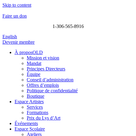
Skip to content
Faire un don
1-306-565-8916
English
Devenir membre
À proposOLD
Mission et vision
Mandat
Principes Directeurs
Équipe
Conseil d’administration
Offres d’emplois
Politique de confidentialité
Boutique
Espace Artistes
Services
Formations
Prix du Lys d’Art
Événements
Espace Scolaire
Ateliers