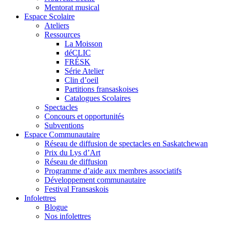
Mentorat musical
Espace Scolaire
Ateliers
Ressources
La Moisson
déCLIC
FRÉSK
Série Atelier
Clin d’oeil
Partitions fransaskoises
Catalogues Scolaires
Spectacles
Concours et opportunités
Subventions
Espace Communautaire
Réseau de diffusion de spectacles en Saskatchewan
Prix du Lys d’Art
Réseau de diffusion
Programme d’aide aux membres associatifs
Développement communautaire
Festival Fransaskois
Infolettres
Blogue
Nos infolettres