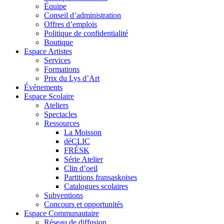
Équipe
Conseil d’administration
Offres d’emplois
Politique de confidentialité
Boutique
Espace Artistes
Services
Formations
Prix du Lys d’Art
Événements
Espace Scolaire
Ateliers
Spectacles
Ressources
La Moisson
déCLIC
FRÉSK
Série Atelier
Clin d’oeil
Partitions fransaskoises
Catalogues scolaires
Subventions
Concours et opportunités
Espace Communautaire
Réseau de diffusion