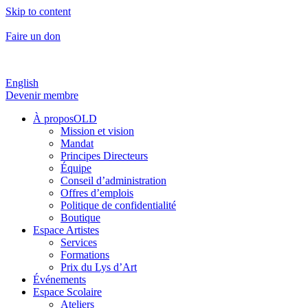
Skip to content
Faire un don
English
Devenir membre
À proposOLD
Mission et vision
Mandat
Principes Directeurs
Équipe
Conseil d’administration
Offres d’emplois
Politique de confidentialité
Boutique
Espace Artistes
Services
Formations
Prix du Lys d’Art
Événements
Espace Scolaire
Ateliers