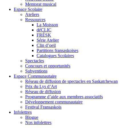
Mentorat musical
Espace Scolaire
Ateliers
Ressources
La Moisson
déCLIC
FRÉSK
Série Atelier
Clin d’oeil
Partitions fransaskoises
Catalogues Scolaires
Spectacles
Concours et opportunités
Subventions
Espace Communautaire
Réseau de diffusion de spectacles en Saskatchewan
Prix du Lys d’Art
Réseau de diffusion
Programme d’aide aux membres associatifs
Développement communautaire
Festival Fransaskois
Infolettres
Blogue
Nos infolettres