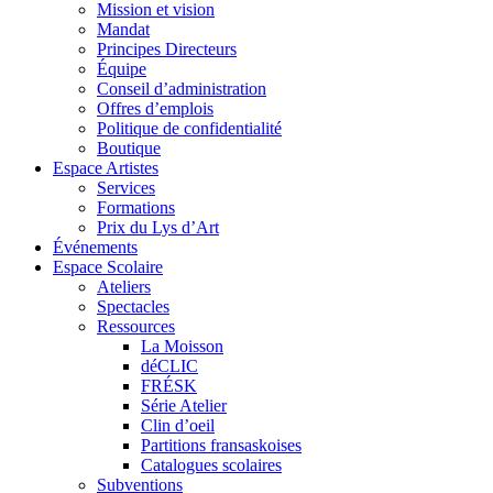
Mission et vision
Mandat
Principes Directeurs
Équipe
Conseil d’administration
Offres d’emplois
Politique de confidentialité
Boutique
Espace Artistes
Services
Formations
Prix du Lys d’Art
Événements
Espace Scolaire
Ateliers
Spectacles
Ressources
La Moisson
déCLIC
FRÉSK
Série Atelier
Clin d’oeil
Partitions fransaskoises
Catalogues scolaires
Subventions