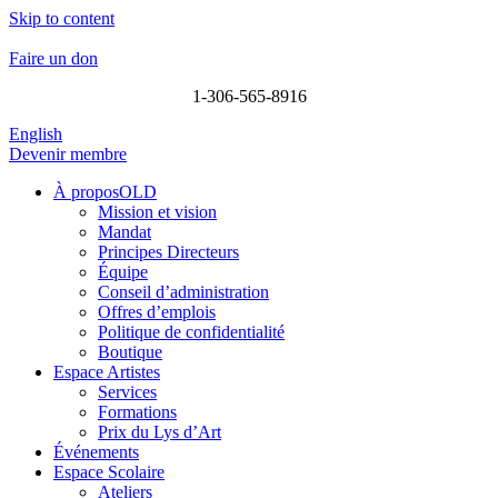
Skip to content
Faire un don
1-306-565-8916
English
Devenir membre
À proposOLD
Mission et vision
Mandat
Principes Directeurs
Équipe
Conseil d’administration
Offres d’emplois
Politique de confidentialité
Boutique
Espace Artistes
Services
Formations
Prix du Lys d’Art
Événements
Espace Scolaire
Ateliers