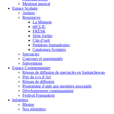
Mentorat musical
Espace Scolaire
Ateliers
Ressources
La Moisson
déCLIC
FRÉSK
Série Atelier
Clin d’oeil
Partitions fransaskoises
Catalogues Scolaires
Spectacles
Concours et opportunités
Subventions
Espace Communautaire
Réseau de diffusion de spectacles en Saskatchewan
Prix du Lys d’Art
Réseau de diffusion
Programme d’aide aux membres associatifs
Développement communautaire
Festival Fransaskois
Infolettres
Blogue
Nos infolettres